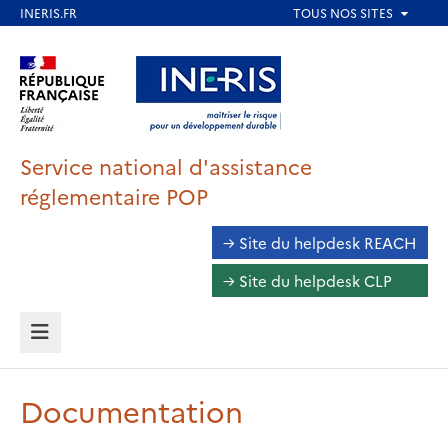
Aller
au
Aller au contenu
Aller au menu
contenu
principal
Aller au pied de page
Service national d'assistance
réglementaire POP
Accéder
→ Site du helpdesk REACH
au
→ Site du helpdesk CLP
Helpdesk
MENU
Documentation