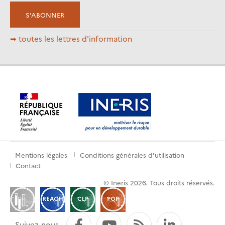
➡ toutes les lettres d'information
Mentions légales
Conditions générales d'utilisation
Pied
Contact
de
© Ineris 2026. Tous droits réservés.
page
Facebook
YouTube
Flux RSS
LinkedI
Suivez-nous