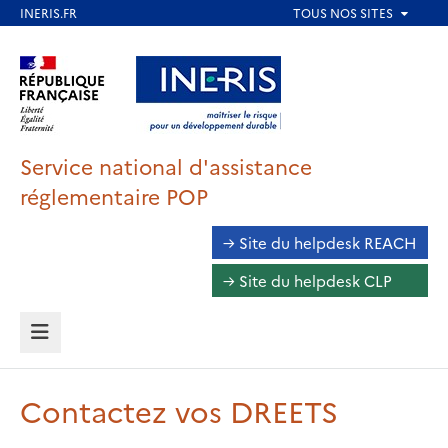
Aller
au
Aller au contenu
Aller au menu
contenu
principal
Aller au pied de page
Service national d'assistance
réglementaire POP
Accéder
→ Site du helpdesk REACH
au
→ Site du helpdesk CLP
Helpdesk
MENU
Contactez vos DREETS