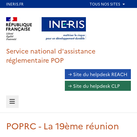
Aller
au
Aller au contenu
Aller au menu
contenu
principal
Aller au pied de page
Service national d'assistance
réglementaire POP
Accéder
→ Site du helpdesk REACH
au
→ Site du helpdesk CLP
Helpdesk
MENU
POPRC - La 19ème réunion