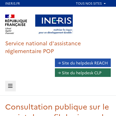
Aller
au
Aller au contenu
Aller au menu
contenu
principal
Aller au pied de page
Service national d'assistance
réglementaire POP
Accéder
→ Site du helpdesk REACH
au
→ Site du helpdesk CLP
Helpdesk
MENU
Consultation publique sur le